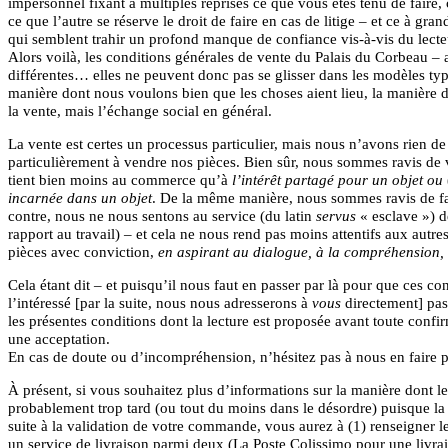
impersonnel fixant à multiples reprises ce que vous êtes tenu de faire
ce que l’autre se réserve le droit de faire en cas de litige – et ce à gr
qui semblent trahir un profond manque de confiance vis-à-vis du lecte
Alors voilà, les conditions générales de vente du Palais du Corbeau – 
différentes… elles ne peuvent donc pas se glisser dans les modèles t
manière dont nous voulons bien que les choses aient lieu, la manière 
la vente, mais l’échange social en général.
La vente est certes un processus particulier, mais nous n’avons rien de 
particulièrement à vendre nos pièces. Bien sûr, nous sommes ravis de 
tient bien moins au commerce qu’à
l’intérêt partagé pour un objet ou
incarnée dans un objet
. De la même manière, nous sommes ravis de faç
contre, nous ne nous sentons au service (du latin
servus
« esclave ») 
rapport au travail) – et cela ne nous rend pas moins attentifs aux autres
pièces avec conviction,
en aspirant au dialogue, à la compréhension, à
Cela étant dit – et puisqu’il nous faut en passer par là pour que ces c
l’intéressé [par la suite, nous nous adresserons à
vous
directement] pass
les présentes conditions dont la lecture est proposée avant toute c
une acceptation.
En cas de doute ou d’incompréhension, n’hésitez pas à nous en faire pa
À présent, si vous souhaitez plus d’informations sur la manière dont 
probablement trop tard (ou tout du moins dans le désordre) puisque la 
suite à la validation de votre commande, vous aurez à (1) renseigner les
un service de livraison parmi deux (La Poste Colissimo pour une livrai