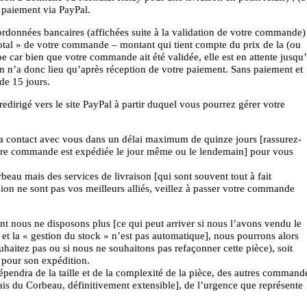
 paiement via PayPal.
ordonnées bancaires (affichées suite à la validation de votre commande)
tal » de votre commande – montant qui tient compte du prix de la (ou
ape car bien que votre commande ait été validée, elle est en attente jusqu
on n’a donc lieu qu’après réception de votre paiement. Sans paiement et
de 15 jours.
dirigé vers le site PayPal à partir duquel vous pourrez gérer votre
ra contact avec vous dans un délai maximum de quinze jours [rassurez-
tre commande est expédiée le jour même ou le lendemain] pour vous
au mais des services de livraison [qui sont souvent tout à fait
sion ne sont pas vos meilleurs alliés, veillez à passer votre commande
 nous ne disposons plus [ce qui peut arriver si nous l’avons vendu le
et la « gestion du stock » n’est pas automatique], nous pourrons alors
aitez pas ou si nous ne souhaitons pas refaçonner cette pièce), soit
 pour son expédition.
dépendra de la taille et de la complexité de la pièce, des autres command
lais du Corbeau, définitivement extensible], de l’urgence que représente