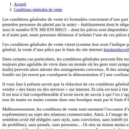
Accueil
>
Conditions générales de vente
Les conditions générales de vente ici formulées concernent d’une part
première personne du pluriel par la suite) – établissement dont le siège
sous le numéro 878 300 839 00015 – dont les pièces sont disponibles à 
et d’autre part, toute personne désireuse d’acheter l’une de ces pièc
Ces conditions générales de vente visent (comme leur nom l’indique par
général, la vente d’une pièce par le biais du site internet
lepalaisducor
Dans certains cas particuliers, les conditions générales peuvent être r
toujours plus agréable de vivre dans un monde où les gens sont sympat
mails) peuvent alors attester des arrangements convenus. Si des arrange
fondés sur [et seront par conséquent la démonstration d’] une confiance
Il vous faut à présent savoir que la rédaction de ces conditions général
vendre « des biens ou des services » sur internet. Et cela est tout à fa
Il est tout à fait compréhensible d’avoir envie de savoir à qui l’on s
non de mains en mains comme dans une boutique mais par le biais d’écra
Malheureusement, les conditions de vente sont rarement l’occasion d’e
expérimenter) au sujet des relations commerciales. Ainsi, à l’image de
semblent avoir été rédigées sans style, sans conviction, sans intérêt (si
de problème), sans pensée, sans personne… Or rien ne donne moins env