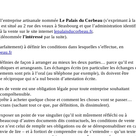
 l’entreprise artisanale nommée
Le Palais du Corbeau
(s’exprimant à la
 est situé au 2 rue des veaux à Strasbourg et que l’administration identif
la vente sur le site internet
lepalaisducorbeau.fr
,
es (dénommée
l’intéressé
par la suite).
faitement) à définir les conditions dans lesquelles s’effectue, en
beau.fr
edéfinies de façon à arranger au mieux les deux parties… parce qu’il est
hiques et arrangeants. Les échanges écrits (en particulier les échanges 
ments sont pris à l’oral (au téléphone par exemple), ils doivent être
 réciproque qui n’a nul besoin d’attestation écrite.
es de vente est une obligation légale pour toute entreprise souhaitant
it compréhensible.
’apprête à acheter quelque chose et comment les choses vont se passer…
ns (sachant tout ce que, par définition, ils dissimulent).
xposer un point de vue singulier (qu’il soit mûrement réfléchi ou à
 beaucoup d’autres documents dits contractuels, les conditions de vente
 ce n’est celui de remplir ses obligations ou de se déresponsabiliser en c
ie de lire – et à fortiori de comprendre ou de s’entendre – qu’un texte