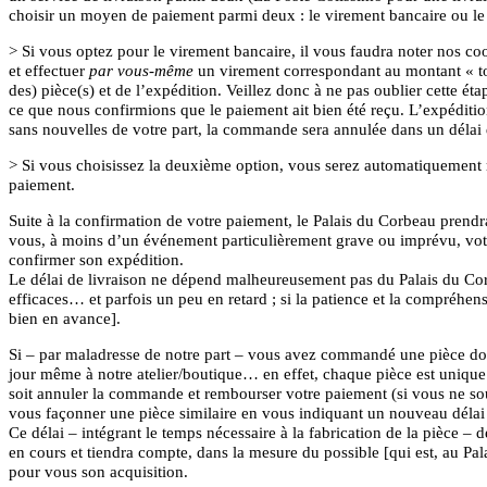
choisir un moyen de paiement parmi deux : le virement bancaire ou le
> Si vous optez pour le virement bancaire, il vous faudra noter nos co
et effectuer
par vous-même
un virement correspondant au montant « to
des) pièce(s) et de l’expédition. Veillez donc à ne pas oublier cette ét
ce que nous confirmions que le paiement ait bien été reçu. L’expéditi
sans nouvelles de votre part, la commande sera annulée dans un délai 
> Si vous choisissez la deuxième option, vous serez automatiquement re
paiement.
Suite à la confirmation de votre paiement, le Palais du Corbeau prend
vous, à moins d’un événement particulièrement grave ou imprévu, vo
confirmer son expédition.
Le délai de livraison ne dépend malheureusement pas du Palais du Corbe
efficaces… et parfois un peu en retard ; si la patience et la compréhen
bien en avance].
Si – par maladresse de notre part – vous avez commandé une pièce dont
jour même à notre atelier/boutique… en effet, chaque pièce est unique 
soit annuler la commande et rembourser votre paiement (si vous ne souh
vous façonner une pièce similaire en vous indiquant un nouveau délai
Ce délai – intégrant le temps nécessaire à la fabrication de la pièce – 
en cours et tiendra compte, dans la mesure du possible [qui est, au Pa
pour vous son acquisition.