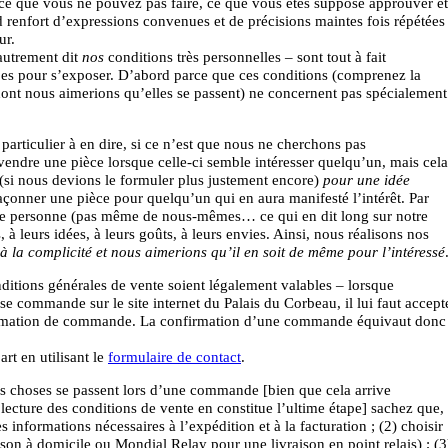
, ce que vous ne pouvez pas faire, ce que vous êtes supposé approuver et
and renfort d’expressions convenues et de précisions maintes fois répétées
ur.
autrement dit
nos
conditions très personnelles – sont tout à fait
ypes pour s’exposer. D’abord parce que ces conditions (comprenez la
dont nous aimerions qu’elles se passent) ne concernent pas spécialement
particulier à en dire, si ce n’est que nous ne cherchons pas
vendre une pièce lorsque celle-ci semble intéresser quelqu’un, mais cela
(si nous devions le formuler plus justement encore)
pour une idée
onner une pièce pour quelqu’un qui en aura manifesté l’intérêt. Par
de personne (pas même de nous-mêmes… ce qui en dit long sur notre
, à leurs idées, à leurs goûts, à leurs envies. Ainsi, nous réalisons nos
 la complicité et nous aimerions qu’il en soit de même pour l’intéressé
onditions générales de vente soient légalement valables – lorsque
e commande sur le site internet du Palais du Corbeau, il lui faut accept
onfirmation de commande. La confirmation d’une commande équivaut donc
rt en utilisant le
formulaire de contact
.
les choses se passent lors d’une commande [bien que cela arrive
lecture des conditions de vente en constitue l’ultime étape] sachez que,
 informations nécessaires à l’expédition et à la facturation ; (2) choisir
son à domicile ou Mondial Relay pour une livraison en point relais) ; (3