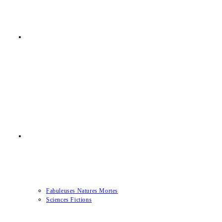
L’ATELIER/BOUTIQUE
LES COLLECTIONS
Fabuleuses Natures Mortes
Sciences Fictions