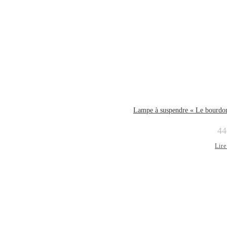
Lampe à suspendre « Le bourdon
44
Lire
ÉPUISÉ