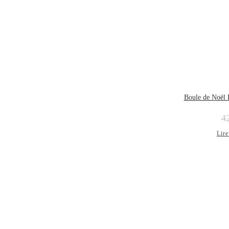
Boule de Noël
4
Lire
ÉPUISÉ