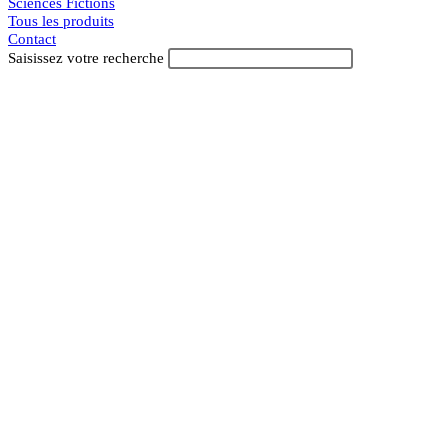
Sciences Fictions
Tous les produits
Contact
Toggle
Rechercher
website
Saisissez votre recherche
search
sur
ce
site