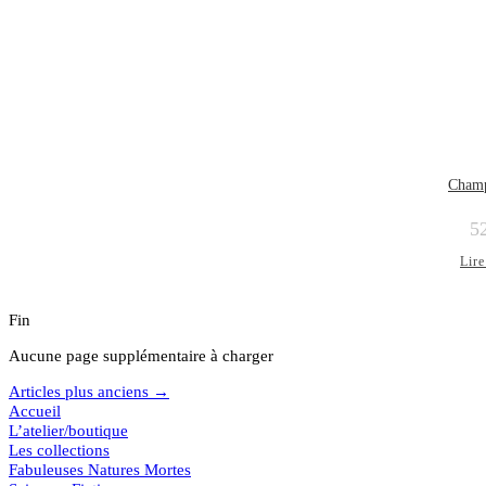
Champ
5
Lire
Fin
Aucune page supplémentaire à charger
Articles plus anciens →
Accueil
L’atelier/boutique
Les collections
Fabuleuses Natures Mortes