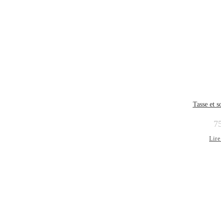
Tasse et 
7
Lire
ÉPUISÉ