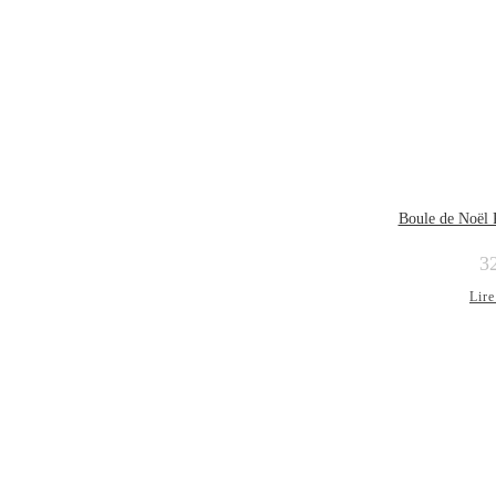
Boule de Noël
3
Lire
ÉPUISÉ