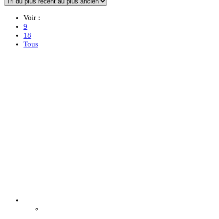
Voir :
9
18
Tous
Épuisé