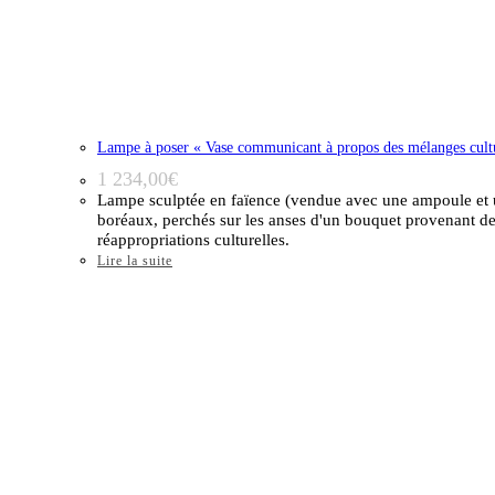
Lampe à poser « Vase communicant à propos des mélanges cultu
1 234,00
€
Lampe sculptée en faïence (vendue avec une ampoule et u
boréaux, perchés sur les anses d'un bouquet provenant des
réappropriations culturelles.
Lire la suite