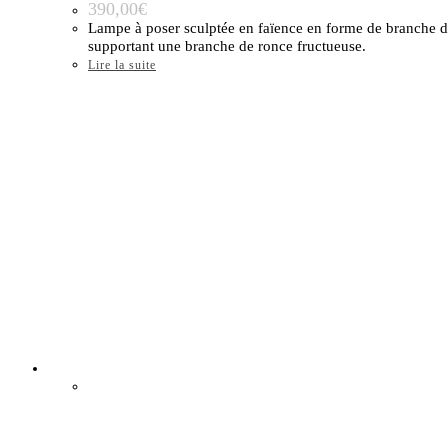
390,00
€
Lampe à poser sculptée en faïence en forme de branche de ce
supportant une branche de ronce fructueuse.
Lire la suite
Épuisé