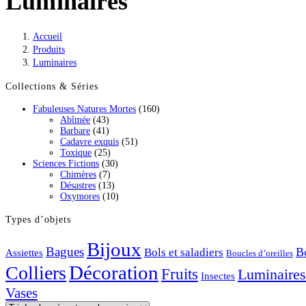
Luminaires
Accueil
>
Produits
>
Luminaires
Collections & Séries
Fabuleuses Natures Mortes
(160)
Abîmée
(43)
Barbare
(41)
Cadavre exquis
(51)
Toxique
(25)
Sciences Fictions
(30)
Chimères
(7)
Désastres
(13)
Oxymores
(10)
Types d’objets
Bijoux
Bagues
Bols et saladiers
Bo
Assiettes
Boucles d’oreilles
Décoration
Colliers
Fruits
Luminaires
Insectes
Vases