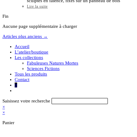
sculptés en faïence, fixés sur un panneau de bois
Lire la suite
Fin
Aucune page supplémentaire à charger
Articles plus anciens →
Accueil
L’atelier/boutique
Les collections
Fabuleuses Natures Mortes
Sciences Fictions
Tous les produits
Contact
0
Toggle
website
search
Rechercher
Saisissez votre recherche
sur
×
ce
×
site
Panier