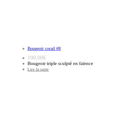
Bougeoir corail #8
190,00
€
Bougeoir triple sculpté en faïence
Lire la suite