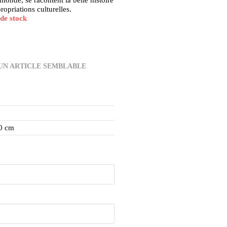
monde, se racontent la belle histoire
ropriations culturelles.
de stock
N ARTICLE SEMBLABLE
50 cm