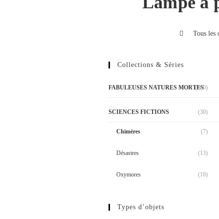
Lampe à p
>
Tous les 
Collections & Séries
FABULEUSES NATURES MORTES
(160)
SCIENCES FICTIONS
(30)
Chimères
(7)
Désastres
(13)
Oxymores
(10)
Types d’objets