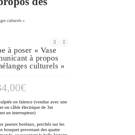
propos des
WEBSITE
es culturels »
e à poser « Vase
unicant à propos
élanges culturels »
SEARCH
34,00
€
ulptée en faïence (vendue avec une
et un câble électrique de 3m
nt un interrupteur)
ux jaseurs boréaux, perchés sur les
un bouquet provenant des quatre