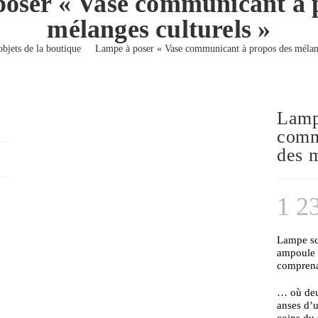
oser « Vase communicant à 
mélanges culturels »
objets de la boutique
>
Lampe à poser « Vase communicant à propos des mélang
Lamp
comm
des m
1 2
Lampe sc
ampoule 
comprena
… où
de
anses d’