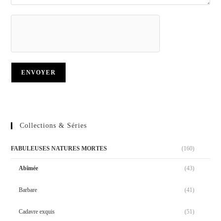
Collections & Séries
FABULEUSES NATURES MORTES
(160)
Abîmée
(43)
Barbare
(41)
Cadavre exquis
(51)