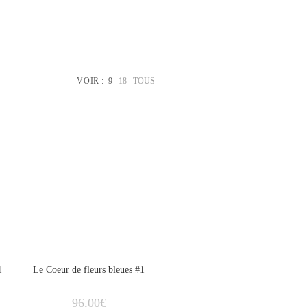
WEBSITE
VOIR :
9
18
TOUS
ÉPUISÉ
SEARCH
1
Le Coeur de fleurs bleues #1
96,00
€