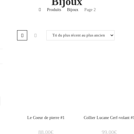
Bijoux
>
Produits
>
Bijoux
>
Page 2
ÉPUISÉ
ÉPUISÉ
Le Coeur de pierre #1
Collier Lucane Cerf-volant #
88,00
€
99,00
€