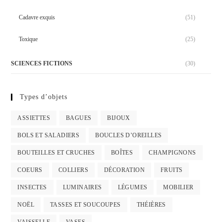
Cadavre exquis
(51)
Toxique
(25)
SCIENCES FICTIONS
(30)
Types d’objets
ASSIETTES
BAGUES
BIJOUX
BOLS ET SALADIERS
BOUCLES D’OREILLES
BOUTEILLES ET CRUCHES
BOÎTES
CHAMPIGNONS
COEURS
COLLIERS
DÉCORATION
FRUITS
INSECTES
LUMINAIRES
LÉGUMES
MOBILIER
NOËL
TASSES ET SOUCOUPES
THÉIÈRES
VAISSELLE
VASES