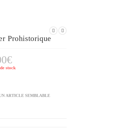
WEBSITE
er Prohistorique
00
€
de stock
SEARCH
N ARTICLE SEMBLABLE