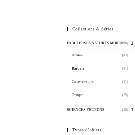
Collections & Séries
FABULEUSES NATURES MORTES
(160)
Abîmée
(43)
Barbare
(41)
Cadavre exquis
(51)
Toxique
(25)
SCIENCES FICTIONS
(30)
Types d’objets