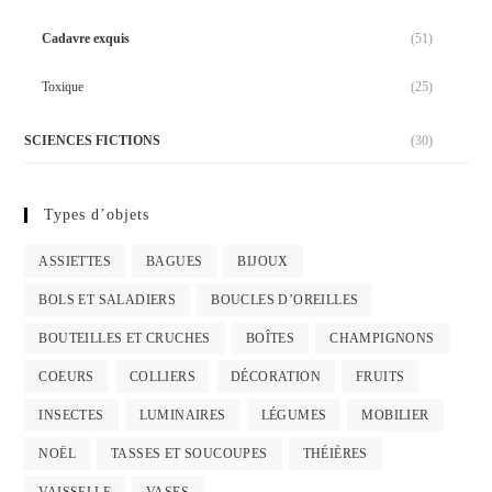
Cadavre exquis
(51)
Toxique
(25)
SCIENCES FICTIONS
(30)
Types d’objets
ASSIETTES
BAGUES
BIJOUX
BOLS ET SALADIERS
BOUCLES D’OREILLES
BOUTEILLES ET CRUCHES
BOÎTES
CHAMPIGNONS
COEURS
COLLIERS
DÉCORATION
FRUITS
INSECTES
LUMINAIRES
LÉGUMES
MOBILIER
NOËL
TASSES ET SOUCOUPES
THÉIÈRES
VAISSELLE
VASES