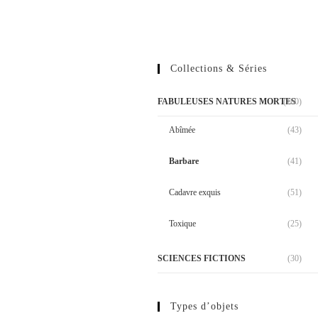
Collections & Séries
FABULEUSES NATURES MORTES
(160)
Abîmée
(43)
Barbare
(41)
Cadavre exquis
(51)
Toxique
(25)
SCIENCES FICTIONS
(30)
Types d’objets