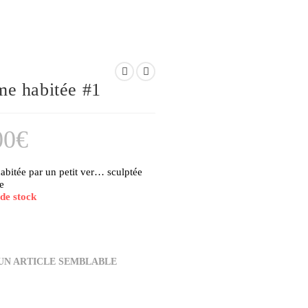
WEBSITE
e habitée #1
00
€
bitée par un petit ver… sculptée
SEARCH
e
de stock
N ARTICLE SEMBLABLE