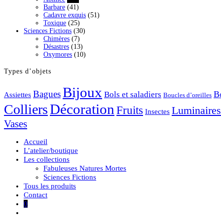
Barbare
(41)
Cadavre exquis
(51)
Toxique
(25)
Sciences Fictions
(30)
Chimères
(7)
Désastres
(13)
Oxymores
(10)
Types d’objets
Bijoux
Bagues
Bols et saladiers
Bo
Assiettes
Boucles d’oreilles
Décoration
Colliers
Fruits
Luminaires
Insectes
Vases
Accueil
L’atelier/boutique
Les collections
Fabuleuses Natures Mortes
Sciences Fictions
Tous les produits
Contact
0
Toggle
website
search