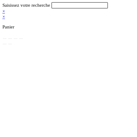
Rechercher
Saisissez votre recherche
sur
×
ce
×
site
Panier