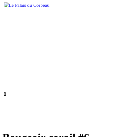
Skip
to
content
0
MENU
FERMER