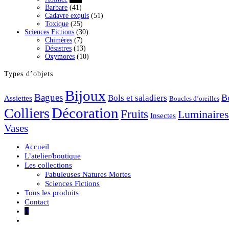
Barbare
(41)
Cadavre exquis
(51)
Toxique
(25)
Sciences Fictions
(30)
Chimères
(7)
Désastres
(13)
Oxymores
(10)
Types d’objets
Bijoux
Bagues
Bols et saladiers
Bo
Assiettes
Boucles d’oreilles
Décoration
Colliers
Fruits
Luminaires
Insectes
Vases
Accueil
L’atelier/boutique
Les collections
Fabuleuses Natures Mortes
Sciences Fictions
Tous les produits
Contact
0
Toggle
website
search